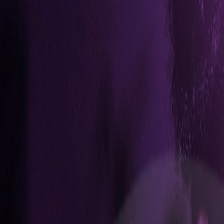
Home
Planos
App
Ajuda
ISP